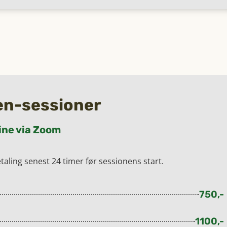
-en-sessioner
ine via Zoom
taling senest 24 timer før sessionens start.
750,-
1100,-