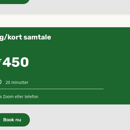
g/kort samtale
450
r
20 minutter
a Zoom eller telefon
Book nu