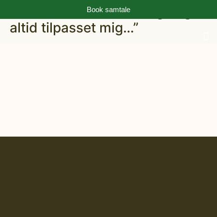
“Metoderne er forskellige og
Book samtale
altid tilpasset mig…”