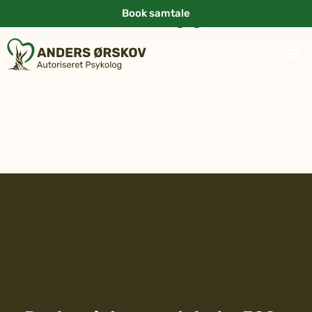
“..mere livskraft og glæde”
Book samtale