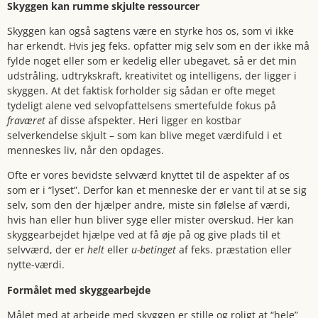
Skyggen kan rumme skjulte ressourcer
Skyggen kan også sagtens være en styrke hos os, som vi ikke
har erkendt. Hvis jeg feks. opfatter mig selv som en der ikke må
fylde noget eller som er kedelig eller ubegavet, så er det min
udstråling, udtrykskraft, kreativitet og intelligens, der ligger i
skyggen. At det faktisk forholder sig sådan er ofte meget
tydeligt alene ved selvopfattelsens smertefulde fokus på
fraværet
af disse afspekter. Heri ligger en kostbar
selverkendelse skjult – som kan blive meget værdifuld i et
menneskes liv, når den opdages.
Ofte er vores bevidste selvværd knyttet til de aspekter af os
som er i “lyset”. Derfor kan et menneske der er vant til at se sig
selv, som den der hjælper andre, miste sin følelse af værdi,
hvis han eller hun bliver syge eller mister overskud. Her kan
skyggearbejdet hjælpe ved at få øje på og give plads til et
selvværd, der er
helt
eller
u-betinget
af feks. præstation eller
nytte-værdi.
Formålet med skyggearbejde
Målet med at arbejde med skyggen er stille og roligt at “hele”