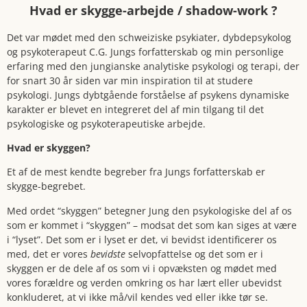
Hvad er skygge-arbejde / shadow-work ?
Det var mødet med den schweiziske psykiater, dybdepsykolog
og psykoterapeut C.G. Jungs forfatterskab og min personlige
erfaring med den jungianske analytiske psykologi og terapi, der
for snart 30 år siden var min inspiration til at studere
psykologi. Jungs dybtgående forståelse af psykens dynamiske
karakter er blevet en integreret del af min tilgang til det
psykologiske og psykoterapeutiske arbejde.
Hvad er skyggen?
Et af de mest kendte begreber fra Jungs forfatterskab er
skygge-begrebet.
Med ordet “skyggen” betegner Jung den psykologiske del af os
som er kommet i “skyggen” – modsat det som kan siges at være
i “lyset”. Det som er i lyset er det, vi bevidst identificerer os
med, det er vores
bevidste
selvopfattelse og det som er i
skyggen er de dele af os som vi i opvæksten og mødet med
vores forældre og verden omkring os har lært eller ubevidst
konkluderet, at vi ikke må/vil kendes ved eller ikke tør se.