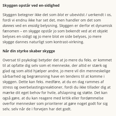
Skyggen opstår ved en-sidighed
Skyggen betegner ikke det som
blot
er ubevidst / uerkendt i os,
fordi vi endnu ikke har set det, men handler om det som
dannes
ved en
ensidig
belysning. Skyggen er derfor et dynamisk
fænomen – en skygge opstår jo som bekendt ved at et objekt
belyses en-sidigt og jo mere blot
en
side belyses, jo mere
skygge dannes naturligt som kontrast-virkning.
Når din styrke skaber skygge
Oversat til psykologi betyder det at jo mere du feks. er kommet
til at opfatte dig selv som et menneske, der altid er stærk og
glad og som altid hjælper andre, jo mere vil din menneskelige
sårbarhed og begrænsning have en tendens til at komme i
skyggen. Dette kan feks. medføre, at du en dag rammes af
stress og overbelastingsreaktioner, fordi du ikke tillader dig at
mærke dit eget behov for hvile, afslapning og støtte. Det kan
også gøre, at du kan reagere med kritik eller fordømmelse
overfor mennesker som prioriterer at gøre noget godt for sig
selv, selv når de i forvejen har det godt.