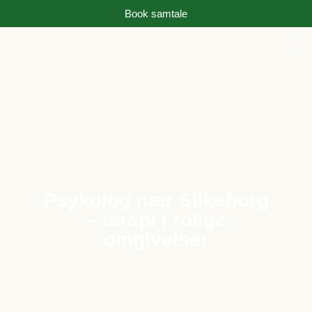
Book samtale
Psykolog nær Silkeborg
– terapi i rolige
omgivelser