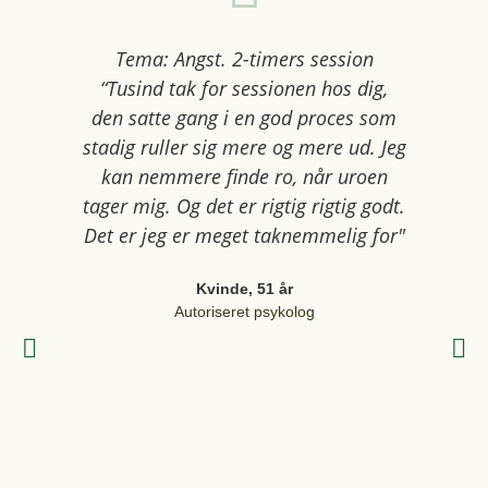
Tema: Angst. 2-timers session
...jeg h
“Tusind tak for sessionen hos dig,
... Jeg 
den satte gang i en god proces som
noget ..
stadig ruller sig mere og mere ud. Jeg
Efter e
kan nemmere finde ro, når uroen
Anders 
tager mig. Og det er rigtig rigtig godt.
føler en 
Det er jeg er meget taknemmelig for"
mig c
Kvinde, 51 år
Autoriseret psykolog