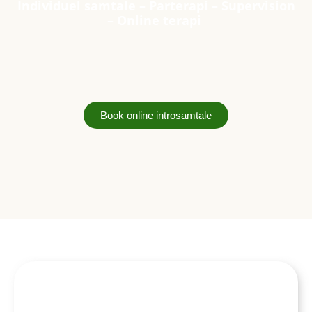
Individuel samtale
–
Parterapi
–
Supervision
–
Online terapi
Book online introsamtale